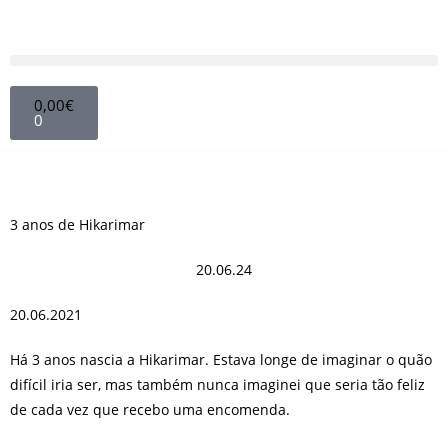
0,00
€
0
3 anos de Hikarimar
20.06.24
20.06.2021
Há 3 anos nascia a Hikarimar. Estava longe de imaginar o quão
difícil iria ser, mas também nunca imaginei que seria tão feliz
de cada vez que recebo uma encomenda.