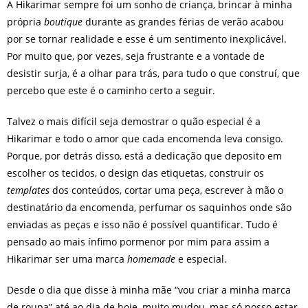
A Hikarimar sempre foi um sonho de criança, brincar à minha
própria
boutique
durante as grandes férias de verão acabou
por se tornar realidade e esse é um sentimento inexplicável.
Por muito que, por vezes, seja frustrante e a vontade de
desistir surja, é a olhar para trás, para tudo o que construí, que
percebo que este é o caminho certo a seguir.
Talvez o mais difícil seja demostrar o quão especial é a
Hikarimar e todo o amor que cada encomenda leva consigo.
Porque, por detrás disso, está a dedicação que deposito em
escolher os tecidos, o design das etiquetas, construir os
templates
dos conteúdos, cortar uma peça, escrever à mão o
destinatário da encomenda, perfumar os saquinhos onde são
enviadas as peças e isso não é possível quantificar. Tudo é
pensado ao mais ínfimo pormenor por mim para assim a
Hikarimar ser uma marca
homemade
e especial.
Desde o dia que disse à minha mãe “vou criar a minha marca
de roupa” até ao dia de hoje, muito mudou, mas só posso estar