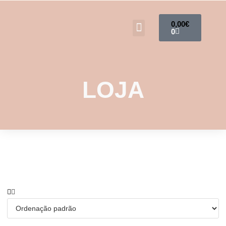
0,00
€
0
LOJA