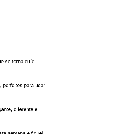
se torna difícil
r
, perfeitos para usar
ante, diferente e
sta semana e fiquei