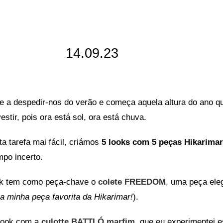
14.09.23
 a despedir-nos do verão e começa aquela altura do ano que 
estir, pois ora está sol, ora está chuva.
ta tarefa mai fácil, criámos
5 looks com 5 peças Hikarima
mpo incerto.
ok tem como peça-chave o
colete FREEDOM
, uma peça eleg
 minha peça favorita da Hikarimar!
).
look com a
culotte BATTLÓ marfim
, que eu experimentei e