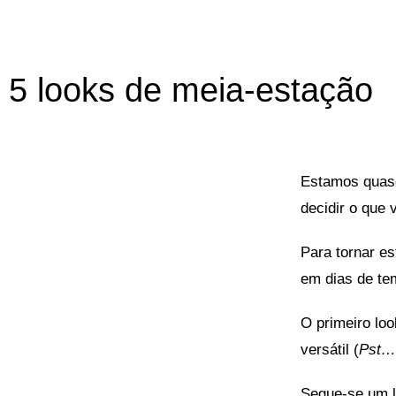
5 looks de meia-estação
Estamos quase
decidir o que v
Para tornar es
em dias de te
O primeiro lo
versátil (
Pst…a
Segue-se um 