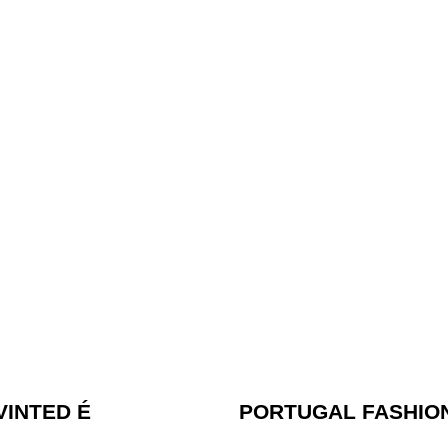
VINTED É
PORTUGAL FASHIO
TÁVEL?
CAPÍTULO PARA A