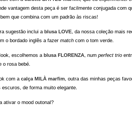
ande vantagem desta peça é ser facilmente conjugada com q
 bem que combina com um padrão às riscas!
ra sugestão inclui a
blusa LOVE
, da nossa coleção mais re
m o bordado inglês a fazer
match
com o tom verde.
 look, escolhemos a
blusa FLORENZA
, num
perfect trio
entr
 e o rosa bebé.
ook com a
calça MILÀ marfim
, outra das minhas peças favo
 escuros, de forma muito elegante.
a ativar o mood outonal?