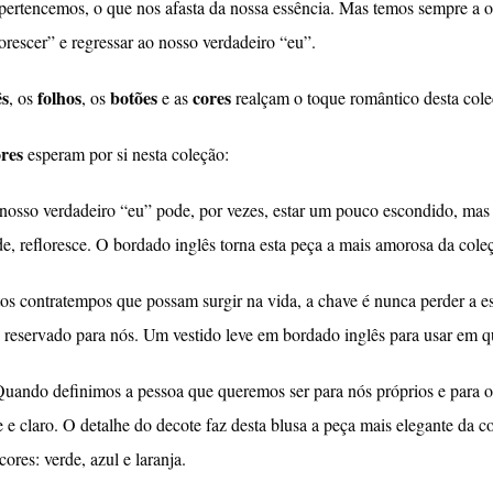
pertencemos, o que nos afasta da nossa essência. Mas temos sempre a 
lorescer” e regressar ao nosso verdadeiro “eu”.
ês
folhos
botões
cores
, os
, os
e as
realçam o toque romântico desta cole
ores
esperam por si nesta coleção:
 nosso verdadeiro “eu” pode, por vezes, estar um pouco escondido, mas
e, refloresce. O bordado inglês torna esta peça a mais amorosa da cole
tos contratempos que possam surgir na vida, a chave é nunca perder a e
á reservado para nós. Um vestido leve em bordado inglês para usar em q
Quando definimos a pessoa que queremos ser para nós próprios e para 
ve e claro. O detalhe do decote faz desta blusa a peça mais elegante 
ores: verde, azul e laranja.