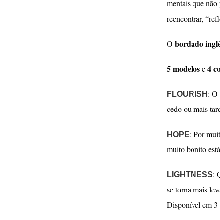
mentais que não 
reencontrar, “ref
bordado
ingl
O
5 modelos
4 c
e
: O
FLOURISH
cedo ou mais tard
: Por mui
HOPE
muito bonito est
: 
LIGHTNESS
se torna mais le
Disponível em 3 c