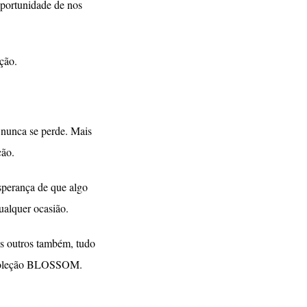
oportunidade de nos
ção.
 nunca se perde. Mais
ção.
sperança de que algo
ualquer ocasião.
os outros também, tudo
da coleção BLOSSOM.