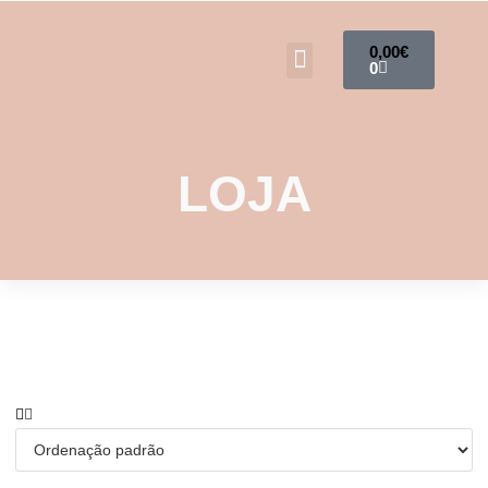
0,00
€
0
LOJA