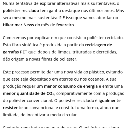
Numa tentativa de explorar alternativas mais sustentáveis, o
poliéster reciclado
tem ganho destaque nos últimos anos. Mas
será mesmo mais sustentável? É isso que vamos abordar no
Hikarimar News
do mês de
fevereiro
.
Comecemos por explicar em que consiste o poliéster reciclado.
Esta fibra sintética é produzida a partir da
reciclagem de
garrafas PET
que, depois de limpas, trituradas e derretidas,
dão origem a novas fibras de poliéster.
Este processo permite dar uma nova vida ao plástico, evitando
que este seja depositado em aterros ou nos oceanos. A sua
produção requer um
menor consumo de energia
e emite uma
menor quantidade de CO₂,
comparativamente com a produção
do poliéster convencional. O poliéster reciclado é
igualmente
resistente
ao convencional e constitui uma forma, ainda que
limitada, de incentivar a moda circular.
Contudo, nem tudo é um mar de rosas. O poliéster reciclado