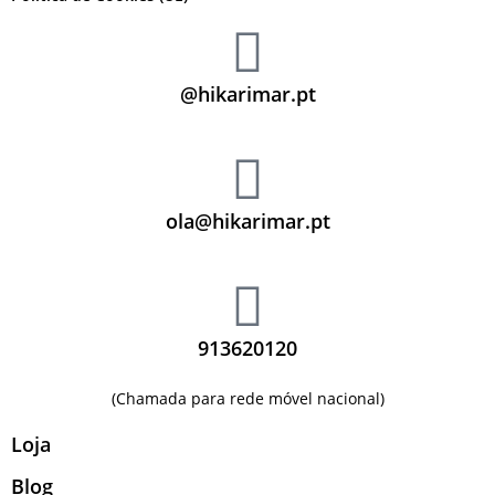
@hikarimar.pt
ola@hikarimar.pt
913620120
(Chamada para rede móvel nacional)
Loja
Blog