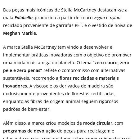
Das peças mais icónicas de Stella McCartney destacam-se a
mala
Falabella
, produzida a partir de couro
vegan
e
nylon
reciclado proveniente de garrafas PET, e o vestido de noiva de
Meghan Markle
.
A marca Stella McCartney tem vindo a desenvolver e
implementar práticas inovadoras com o objetivo de promover
uma moda mais amiga do planeta. O lema
“zero couro, zero
pele e zero penas”
reflete o compromisso com alternativas
sustentáveis, recorrendo a
fibras recicladas e materiais
inovadores
. A viscose e os derivados de madeira são
exclusivamente provenientes de florestas certificadas,
enquanto as fibras de origem animal seguem rigorosos
padrões de bem-estar.
Além disso, a marca criou modelos de
moda circular
, com
programas de devolução
de peças para reciclagem e
educando os seus consumidores sobre
como cuidar das suas