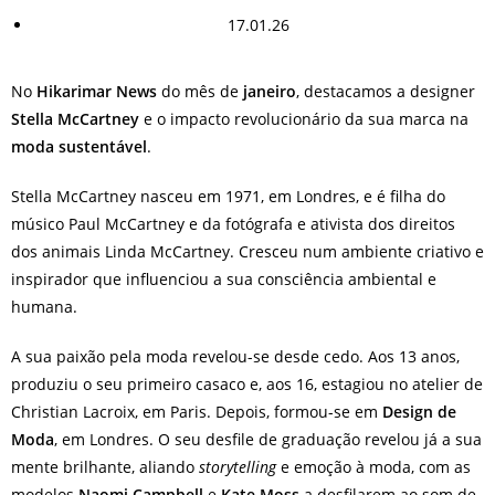
17.01.26
No
Hikarimar News
do mês de
janeiro
, destacamos a designer
Stella McCartney
e o impacto revolucionário da sua marca na
moda sustentável
.
Stella McCartney nasceu em 1971, em Londres, e é filha do
músico Paul McCartney e da fotógrafa e ativista dos direitos
dos animais Linda McCartney. Cresceu num ambiente criativo e
inspirador que influenciou a sua consciência ambiental e
humana.
A sua paixão pela moda revelou-se desde cedo. Aos 13 anos,
produziu o seu primeiro casaco e, aos 16, estagiou no atelier de
Christian Lacroix, em Paris. Depois, formou-se em
Design de
Moda
, em Londres. O seu desfile de graduação revelou já a sua
mente brilhante, aliando
storytelling
e emoção à moda, com as
modelos
Naomi Campbell
e
Kate Moss
a desfilarem ao som de