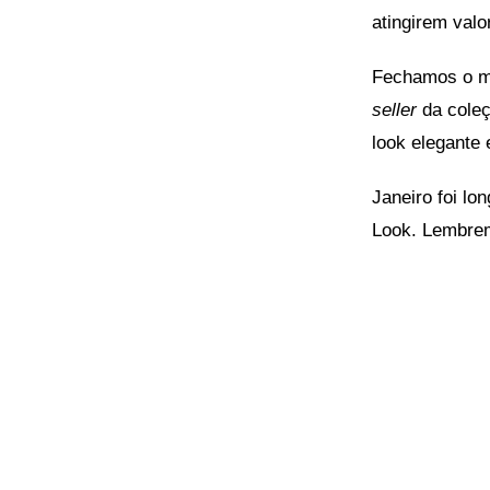
atingirem val
Fechamos o m
seller
da cole
look elegante 
Janeiro foi l
Look. Lembrem