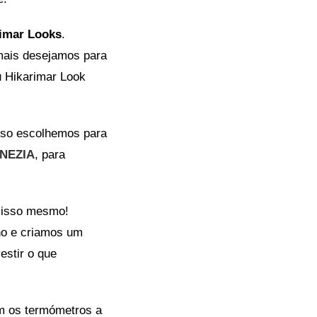
rimar Looks
.
 mais desejamos para
u Hikarimar Look
isso escolhemos para
ENEZIA
, para
u isso mesmo!
no e criamos um
estir o que
m os termómetros a