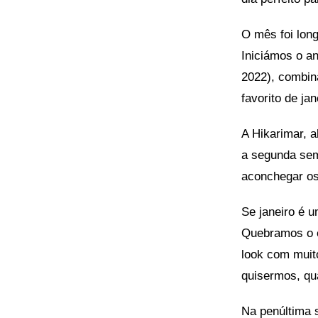
O mês foi lon
Iniciámos o a
2022), combi
favorito de jan
A Hikarimar, a
a segunda sem
aconchegar os 
Se janeiro é 
Quebramos o e
look com mui
quisermos, qu
Na penúltima 