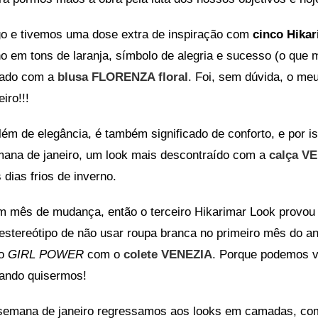
go e tivemos uma dose extra de inspiração com
cinco Hika
no em tons de laranja, símbolo de alegria e sucesso (o que
nado com a
blusa FLORENZA floral
. Foi, sem dúvida, o me
eiro!!!
lém de elegância, é também significado de conforto, e por 
ana de janeiro, um look mais descontraído com a
calça V
dias frios de inverno.
um mês de mudança, então o terceiro Hikarimar Look provo
stereótipo de não usar roupa branca no primeiro mês do a
to
GIRL POWER
com o
colete VENEZIA
. Porque podemos v
ando quisermos!
semana de janeiro regressamos aos looks em camadas, co