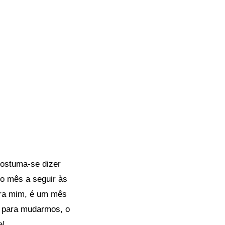
Costuma-se dizer
 o mês a seguir às
Para mim, é um mês
o para mudarmos, o
e!