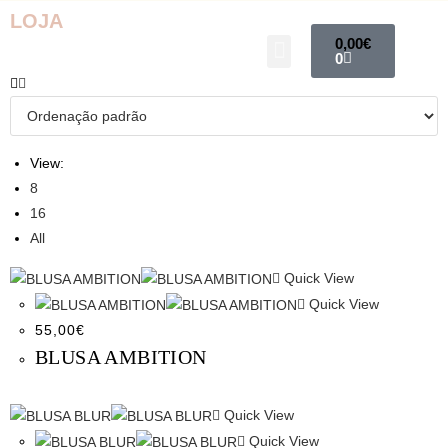
This is where you can browse products in this store.
LOJA
0,00
€
0
View:
8
16
All
Quick View
Quick View
55,00
€
BLUSA AMBITION
Quick View
Quick View