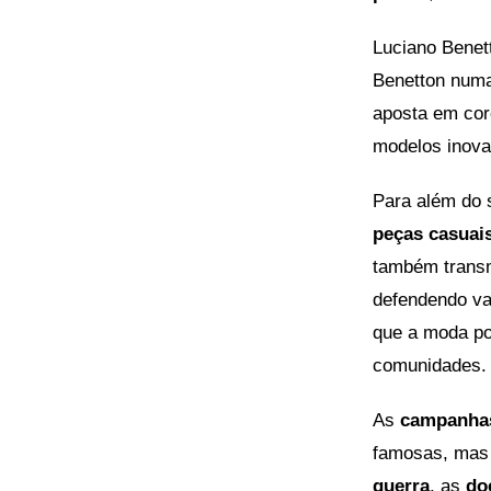
Luciano Benet
Benetton nu
aposta em cor
modelos inova
Para além do 
peças casuais
também trans
defendendo v
que a moda p
comunidades.
As
campanhas
famosas, mas
guerra
, as
do