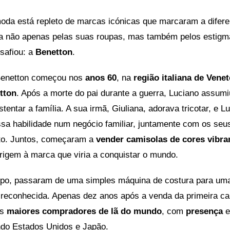
da está repleto de marcas icónicas que marcaram a difer
a não apenas pelas suas roupas, mas também pelos estig
safiou: a
Benetton
.
 Benetton começou nos
anos 60
, na
região italiana de Vene
tton
. Após a morte do pai durante a guerra, Luciano assumi
stentar a família. A sua irmã, Giuliana, adorava tricotar, e L
ssa habilidade num negócio familiar, juntamente com os seus
rto. Juntos, começaram a
vender camisolas de cores vibra
origem à marca que viria a conquistar o mundo.
po, passaram de uma simples máquina de costura para um
reconhecida. Apenas dez anos após a venda da primeira ca
os
maiores compradores de lã do mundo
, com
presença
indo Estados Unidos e Japão.