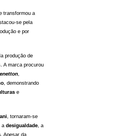
e transformou a
stacou-se pela
rodução e por
la produção de
. A marca procurou
Benetton
,
mo
, demonstrando
ulturas
e
ani
, tornaram-se
, a
desigualdade
, a
s
. Apesar da