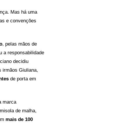
ença. Mas há uma
mas e convenções
to
, pelas mãos de
u a responsabilidade
uciano decidiu
 irmãos Giuliana,
ntes
de porta em
a marca
misola de malha,
em
mais de 100