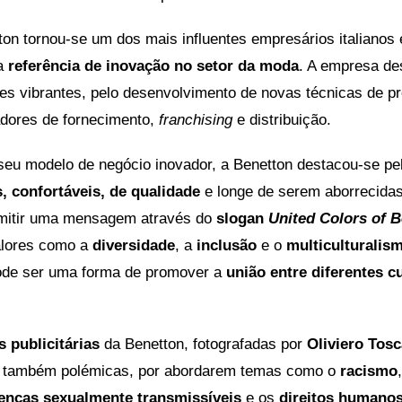
ton tornou-se um dos mais influentes empresários italianos 
ma
referência de inovação no setor da moda
. A empresa de
es vibrantes, pelo desenvolvimento de novas técnicas de p
dores de fornecimento,
franchising
e distribuição.
seu modelo de negócio inovador, a Benetton destacou-se pe
, confortáveis, de qualidade
e longe de serem aborrecidas
mitir uma mensagem através do
slogan
United Colors of 
alores como a
diversidade
, a
inclusão
e o
multiculturalis
ode ser uma forma de promover a
união entre diferentes c
 publicitárias
da Benetton, fotografadas por
Oliviero Tosc
 também polémicas, por abordarem temas como o
racismo
enças sexualmente transmissíveis
e os
direitos humano