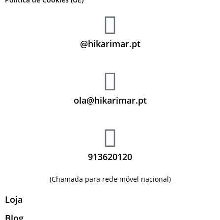
@hikarimar.pt
ola@hikarimar.pt
913620120
(Chamada para rede móvel nacional)
Loja
Blog