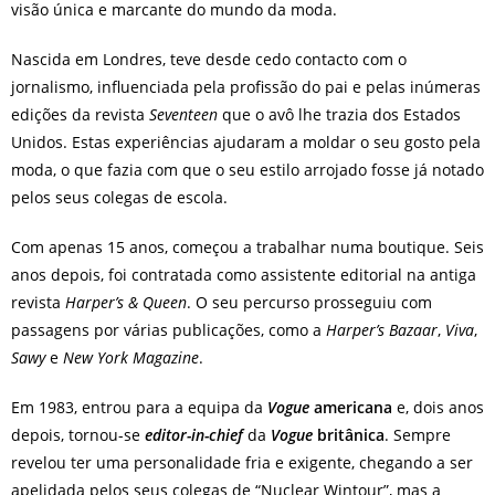
visão única e marcante do mundo da moda.
Nascida em Londres, teve desde cedo contacto com o
jornalismo, influenciada pela profissão do pai e pelas inúmeras
edições da revista
Seventeen
que o avô lhe trazia dos Estados
Unidos. Estas experiências ajudaram a moldar o seu gosto pela
moda, o que fazia com que o seu estilo arrojado fosse já notado
pelos seus colegas de escola.
Com apenas 15 anos, começou a trabalhar numa boutique. Seis
anos depois, foi contratada como assistente editorial na antiga
revista
Harper’s & Queen
. O seu percurso prosseguiu com
passagens por várias publicações, como a
Harper’s Bazaar
,
Viva
,
Sawy
e
New York Magazine
.
Em 1983, entrou para a equipa da
Vogue
americana
e, dois anos
depois, tornou-se
editor-in-chief
da
Vogue
britânica
. Sempre
revelou ter uma personalidade fria e exigente, chegando a ser
apelidada pelos seus colegas de “Nuclear Wintour”, mas a