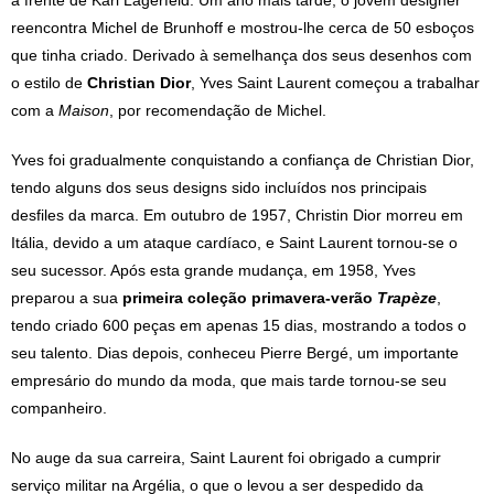
à frente de Karl Lagerfeld. Um ano mais tarde, o jovem designer
reencontra Michel de Brunhoff e mostrou-lhe cerca de 50 esboços
que tinha criado. Derivado à semelhança dos seus desenhos com
o estilo de
Christian Dior
, Yves Saint Laurent começou a trabalhar
com a
Maison
, por recomendação de Michel.
Yves foi gradualmente conquistando a confiança de Christian Dior,
tendo alguns dos seus designs sido incluídos nos principais
desfiles da marca. Em outubro de 1957, Christin Dior morreu em
Itália, devido a um ataque cardíaco, e Saint Laurent tornou-se o
seu sucessor. Após esta grande mudança, em 1958, Yves
preparou a sua
primeira coleção primavera-verão
Trapèze
,
tendo criado 600 peças em apenas 15 dias, mostrando a todos o
seu talento. Dias depois, conheceu Pierre Bergé, um importante
empresário do mundo da moda, que mais tarde tornou-se seu
companheiro.
No auge da sua carreira, Saint Laurent foi obrigado a cumprir
serviço militar na Argélia, o que o levou a ser despedido da