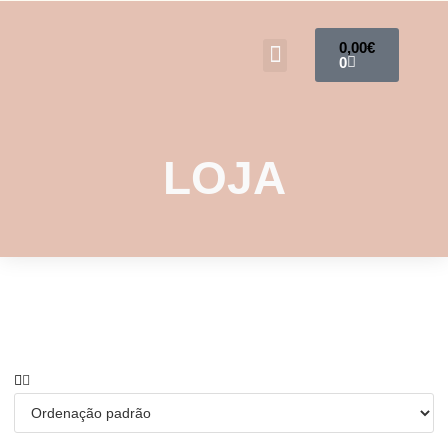
0,00
€
0
LOJA